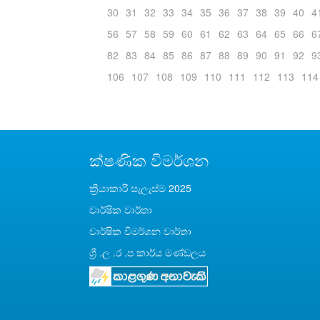
30
31
32
33
34
35
36
37
38
39
40
4
56
57
58
59
60
61
62
63
64
65
66
6
82
83
84
85
86
87
88
89
90
91
92
9
106
107
108
109
110
111
112
113
114
ක්ෂණික විමර්ශන
ක්‍රියාකාරී සැලැස්ම 2025
වාර්ෂික වාර්තා
වාර්ෂික විමර්ශන වාර්තා
ශ්‍රී .ල .ර .ප කාර්ය මණ්ඩලය