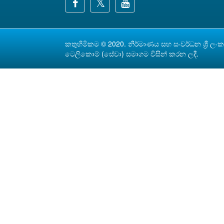
කතුහිමිකම © 2020. නිර්මාණය සහ සංවර්ධන
ශ්‍රී ලං
ටෙලිකොම් (සේවා) සමාගම
විසින් කරන ලදී.