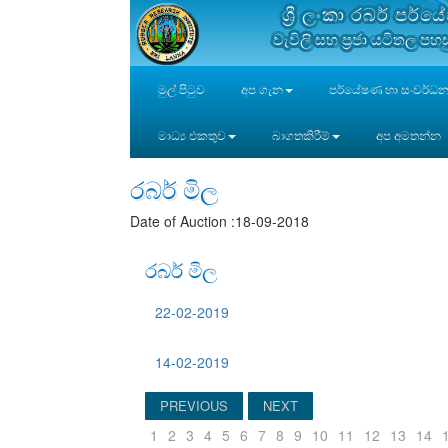
ශ්‍රී ලංකා රබර් ප
වැවිලි සහ ප්‍රජා යටිතල පහ
මුල් පිටුව
අප ගැන
පර්යේෂණ හා සංවර්ධ
මාධ්‍ය එකතුව
බාගතකිරීම්
අප අමතන්න
රබර් මිල
Date of Auction :18-09-2018
රබර් මිල
22-02-2019
14-02-2019
PREVIOUS
NEXT
1
2
3
4
5
6
7
8
9
10
11
12
13
14