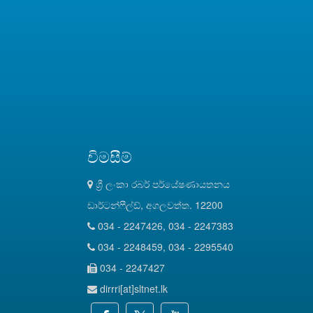
විමසීම්
ශ්‍රී ලංකා රබර් පර්යේෂණායතනය
ඩාර්ටන්ෆීල්ඩ්, අගලවත්ත. 12200
034 - 2247426, 034 - 2247383
034 - 2248459, 034 - 2295540
034 - 2247427
dirrri[at]sltnet.lk