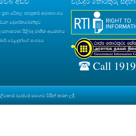
 වෙබ් අඩවි
වැඩිදුර තොරතුරු සඳහා
 ප්‍රජා යටිතල පහසුකම් අමාත්‍යාංශය
ර්ධන දෙපාර්තමේන්තුව
කළමනාකරණ පිළිබඳ ජාතික ආයතනය
ර් වෙළඳුන්ගේ සංගමය
Call 1919
 ටෙලිකොම් (සේවා) සමාගම
විසින් කරන ලදී.