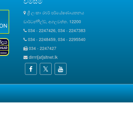
විමසීම්
ශ්‍රී ලංකා රබර් පර්යේෂණායතනය
ඩාර්ටන්ෆීල්ඩ්, අගලවත්ත. 12200
034 - 2247426, 034 - 2247383
034 - 2248459, 034 - 2295540
034 - 2247427
dirrri[at]sltnet.lk