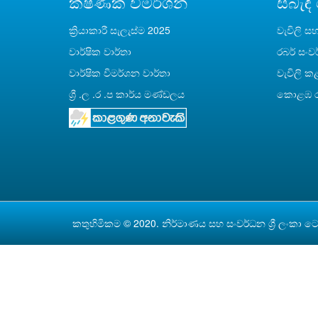
ක්ෂණික විමර්ශන
සබැඳි
ක්‍රියාකාරී සැලැස්ම 2025
වැවිලි සහ
වාර්ෂික වාර්තා
රබර් සංව
වාර්ෂික විමර්ශන වාර්තා
වැවිලි 
ශ්‍රී .ල .ර .ප කාර්ය මණ්ඩලය
කොළඹ රබ
කතුහිමිකම © 2020. නිර්මාණය සහ සංවර්ධන
ශ්‍රී ලංකා