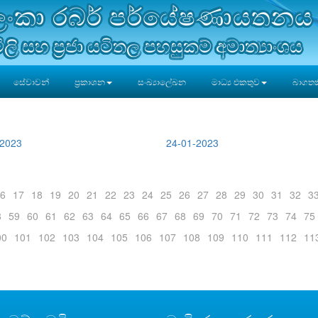
රී ලංකා රබර් පර්යේෂණායතනය
ිලි සහ ප්‍රජා යටිතල පහසුකම් අමාත්‍යාංශය
සේවාවන්
ප්‍රකාශන
සංඛ්‍යාලේඛන
මාධ්‍ය එකතුව
බාගතකි
-2023
24-01-2023
6
17
18
19
20
21
22
23
24
25
26
27
28
29
30
31
32
3
8
59
60
61
62
63
64
65
66
67
68
69
70
71
72
73
74
75
00
101
102
103
104
105
106
107
108
109
110
111
112
11