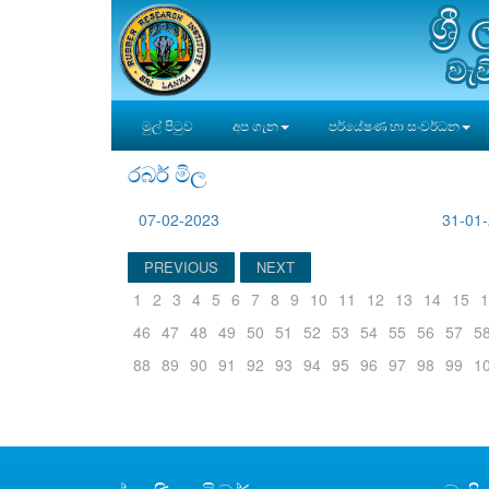
ශ්‍
වැව
මුල් පිටුව
අප ගැන
පර්යේෂණ හා සංවර්ධන
රබර් මිල
07-02-2023
31-01
PREVIOUS
NEXT
1
2
3
4
5
6
7
8
9
10
11
12
13
14
15
1
46
47
48
49
50
51
52
53
54
55
56
57
5
88
89
90
91
92
93
94
95
96
97
98
99
1