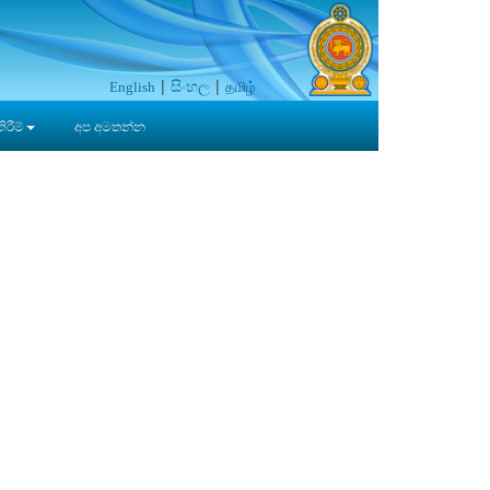
සිංහල
தமிழ்
English
රීම්
අප අමතන්න