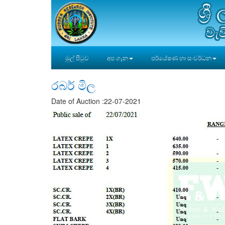
ශ්‍
වැව
මුල් පිටුව
අප ගැන
පර්යේෂණ හා සංවර්ධන
රබර් මිල
Date of Auction :22-07-2021