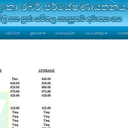
රී ලංකා රබර් පර්යේෂණායතනය
ිලි සහ ප්‍රජා යටිතල පහසුකම් අමාත්‍යාංශය
සේවාවන්
ප්‍රකාශන
සංඛ්‍යාලේඛන
මාධ්‍ය එකතුව
බාගතකි